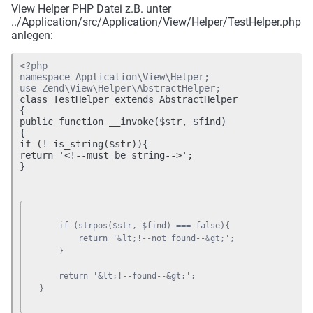
View Helper PHP Datei z.B. unter
../Application/src/Application/View/Helper/TestHelper.php
anlegen:
<?php

namespace Application\View\Helper;

class TestHelper extends AbstractHelper

{

public function __invoke($str, $find)

{

if (! is_string($str)){

return '<!--must be string-->';

}
    if (strpos($str, $find) === false){

        return '&lt;!--not found--&gt;';

    }

    return '&lt;!--found--&gt;';

}