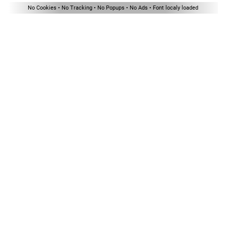
No Cookies • No Tracking • No Popups • No Ads • Font localy loaded